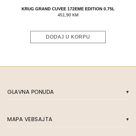
KRUG GRAND CUVEE 172EME EDITION 0.75L
451,90
KM
DODAJ U KORPU
GLAVNA PONUDA
Alkoholna pića
MAPA VEBSAJTA
Bezalkoholna pića
Miksologija